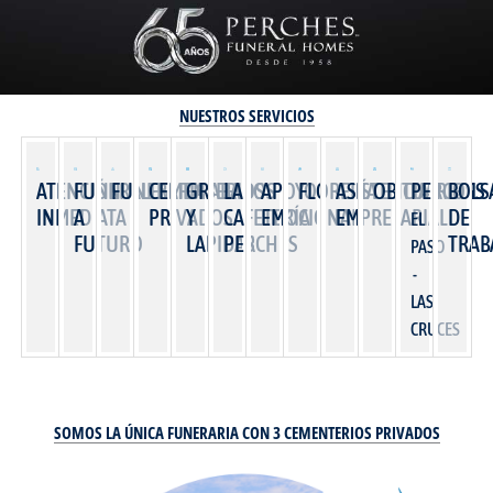
NUESTROS SERVICIOS
ATENCIÓN
FUNERALES
FUNERARIAS
CEMENTERIOS
GRABADOS
LA
APOYO
FLORERÍA
ASISTENCIA
OBITUARIOS
PERCHES
BOLS
INMEDIATA
A
PRIVADOS
Y
CAFETERÍA
EMOCIONAL
EMPRESARIAL
DE
EL
FUTURO
LAPIDAS
PERCHES
TRAB
PASO
-
LAS
CRUCES
SOMOS LA ÚNICA FUNERARIA CON 3 CEMENTERIOS PRIVADOS