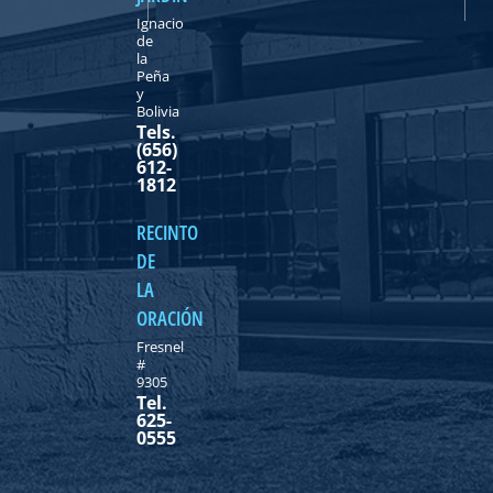
Ignacio
de
la
Peña
y
Bolivia
Tels.
(656)
612-
1812
RECINTO
DE
LA
ORACIÓN
Fresnel
#
9305
Tel.
625-
0555