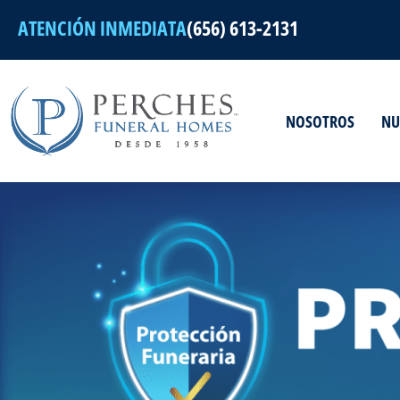
Ir
ATENCIÓN INMEDIATA
(656) 613-2131
al
contenido
NOSOTROS
NU