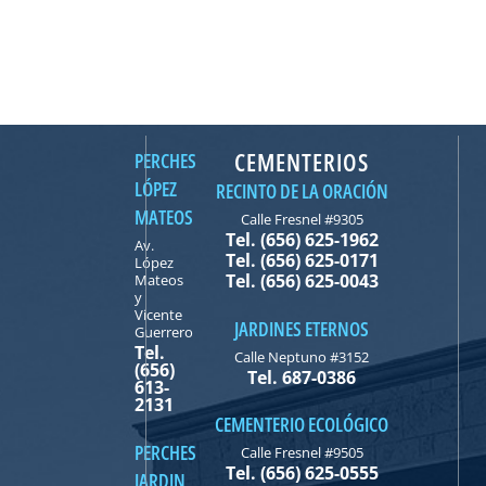
CEMENTERIOS
PERCHES
LÓPEZ
RECINTO DE LA ORACIÓN
MATEOS
Calle Fresnel #9305
Tel. (656) 625-1962
Av.
Tel. (656) 625-0171
López
Tel. (656) 625-0043
Mateos
y
Vicente
JARDINES ETERNOS
Guerrero
Tel.
Calle Neptuno #3152
(656)
Tel. 687-0386
613-
2131
CEMENTERIO ECOLÓGICO
PERCHES
Calle Fresnel #9505
Tel. (656) 625-0555
JARDIN