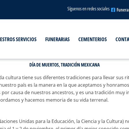
Síguenos en redes sociales
Funera
ESTROS SERVICIOS
FUNERARIAS
CEMENTERIOS
CONT
DÍA DE MUERTOS, TRADICIÓN MEXICANA
ada cultura tiene sus diferentes tradiciones para llevar su
a nuestro país es la manera en la que aceptamos y honramos
 por causa de nuestros ancestros, y es una tradición muy 
ecordamos y hacemos memoria de su vida terrenal.
ciones Unidas para la Educación, la Ciencia y la Cultura) 
eja el 1 y 2 de noviembre, el primer día mejor conocido co