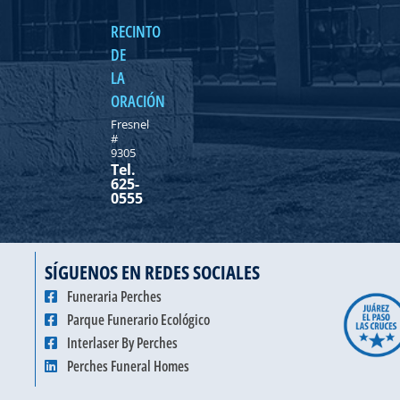
RECINTO
DE
LA
ORACIÓN
Fresnel
#
9305
Tel.
625-
0555
SÍGUENOS EN REDES SOCIALES
Funeraria Perches
Parque Funerario Ecológico
Interlaser By Perches
Perches Funeral Homes