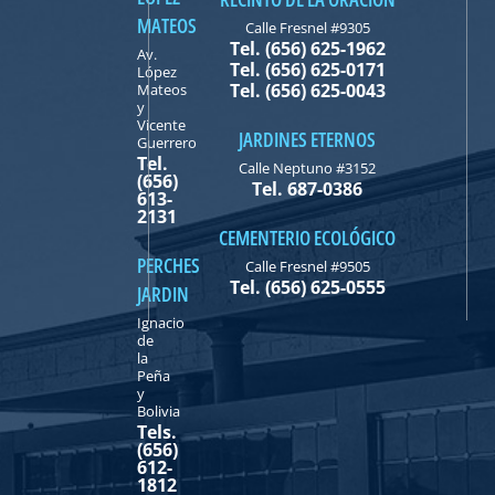
MATEOS
Calle Fresnel #9305
Tel. (656) 625-1962
Av.
Tel. (656) 625-0171
López
Tel. (656) 625-0043
Mateos
y
Vicente
JARDINES ETERNOS
Guerrero
Tel.
Calle Neptuno #3152
(656)
Tel. 687-0386
613-
2131
CEMENTERIO ECOLÓGICO
PERCHES
Calle Fresnel #9505
Tel. (656) 625-0555
JARDIN
Ignacio
de
la
Peña
y
Bolivia
Tels.
(656)
612-
1812