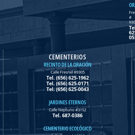
OR
Fre
#
93
Te
62
05
CEMENTERIOS
RECINTO DE LA ORACIÓN
Calle Fresnel #9305
Tel. (656) 625-1962
Tel. (656) 625-0171
Tel. (656) 625-0043
JARDINES ETERNOS
Calle Neptuno #3152
Tel. 687-0386
CEMENTERIO ECOLÓGICO