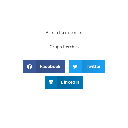
A t e n t a m e n t e
Grupo Perches
Facebook
Twitter
LinkedIn