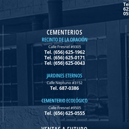
Te
62
05
CEMENTERIOS
RECINTO DE LA ORACIÓN
Calle Fresnel #9305
Tel. (656) 625-1962
Tel. (656) 625-0171
Tel. (656) 625-0043
JARDINES ETERNOS
Calle Neptuno #3152
Tel. 687-0386
CEMENTERIO ECOLÓGICO
Calle Fresnel #9505
Tel. (656) 625-0555
VENTAS A FUTURO