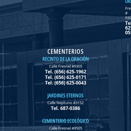
OR
Fre
#
93
Te
62
05
CEMENTERIOS
RECINTO DE LA ORACIÓN
Calle Fresnel #9305
Tel. (656) 625-1962
Tel. (656) 625-0171
Tel. (656) 625-0043
JARDINES ETERNOS
Calle Neptuno #3152
Tel. 687-0386
CEMENTERIO ECOLÓGICO
Calle Fresnel #9505