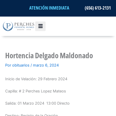
Ir
ATENCIÓN INMEDIATA
(656) 613-2131
al
contenido
Hortencia Delgado Maldonado
Por
obituarios
/
marzo 6, 2024
Inicio de Velación: 29 Febrero 2024
Capilla: # 2 Perches Lopez Mateos
Salida: 01 Marzo 2024 13:00 Directo
Destino: Recinto de la Oración