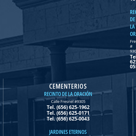
RE
DE
LA
OR
Fre
#
93
Te
62
05
CEMENTERIOS
RECINTO DE LA ORACIÓN
Calle Fresnel #9305
Tel. (656) 625-1962
Tel. (656) 625-0171
Tel. (656) 625-0043
JARDINES ETERNOS