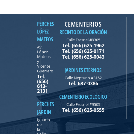
CEMENTERIOS
PERCHES
LÓPEZ
RECINTO DE LA ORACIÓN
MATEOS
Calle Fresnel #9305
Tel. (656) 625-1962
Av.
Tel. (656) 625-0171
López
Tel. (656) 625-0043
Mateos
y
Vicente
JARDINES ETERNOS
Guerrero
Tel.
Calle Neptuno #3152
(656)
Tel. 687-0386
613-
2131
CEMENTERIO ECOLÓGICO
PERCHES
Calle Fresnel #9505
Tel. (656) 625-0555
JARDIN
Ignacio
de
la
Peña