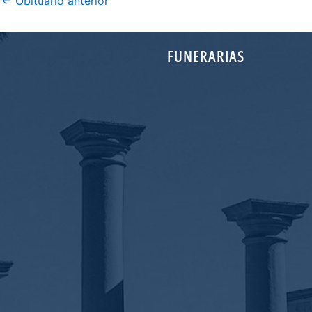
←
Obituario anterior
FUNERARIAS