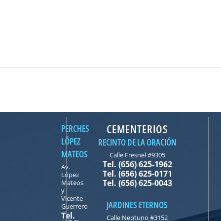
CEMENTERIOS
PERCHES
LÓPEZ
RECINTO DE LA ORACIÓN
MATEOS
Calle Fresnel #9305
Tel. (656) 625-1962
Av.
Tel. (656) 625-0171
López
Tel. (656) 625-0043
Mateos
y
Vicente
JARDINES ETERNOS
Guerrero
Tel.
Calle Neptuno #3152