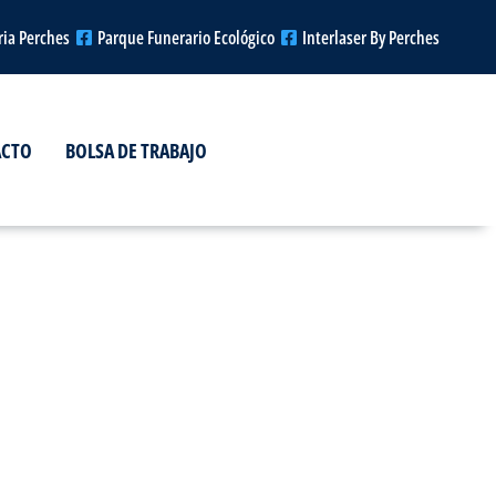
ria Perches
Parque Funerario Ecológico
Interlaser By Perches
ACTO
BOLSA DE TRABAJO