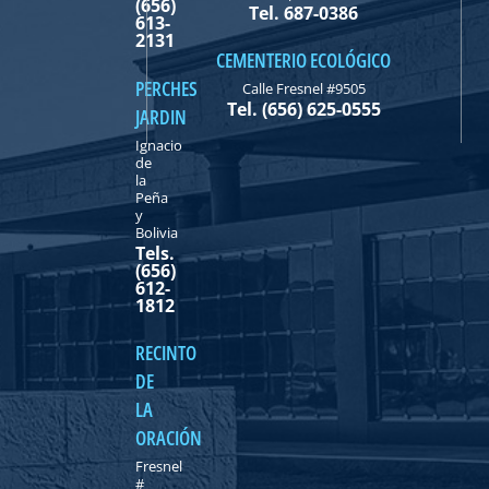
(656)
Tel. 687-0386
613-
2131
CEMENTERIO ECOLÓGICO
PERCHES
Calle Fresnel #9505
Tel. (656) 625-0555
JARDIN
Ignacio
de
la
Peña
y
Bolivia
Tels.
(656)
612-
1812
RECINTO
DE
LA
ORACIÓN
Fresnel
#