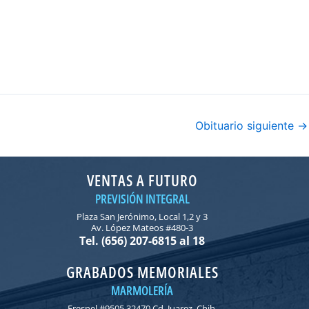
Obituario siguiente
→
VENTAS A FUTURO
PREVISIÓN INTEGRAL
Plaza San Jerónimo, Local 1,2 y 3
Av. López Mateos #480-3
Tel. (656) 207-6815 al 18
GRABADOS MEMORIALES
MARMOLERÍA
Fresnel #9505 32470 Cd. Juarez, Chih.