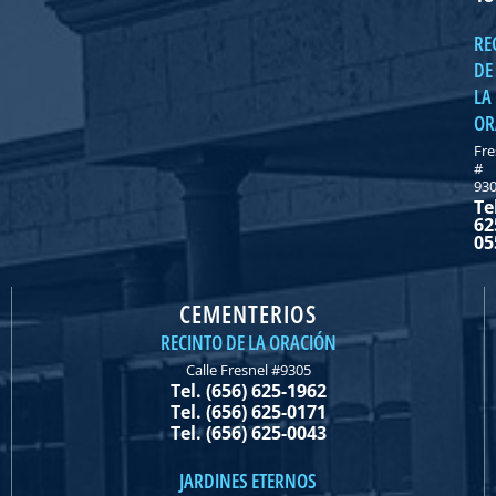
RE
DE
LA
OR
Fre
#
93
Te
62
05
CEMENTERIOS
RECINTO DE LA ORACIÓN
Calle Fresnel #9305
Tel. (656) 625-1962
Tel. (656) 625-0171
Tel. (656) 625-0043
JARDINES ETERNOS