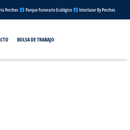
ria Perches
Parque Funerario Ecológico
Interlaser By Perches
ACTO
BOLSA DE TRABAJO