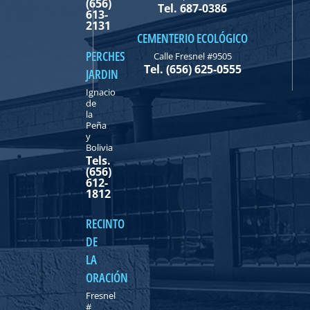
(656)
Tel. 687-0386
613-
2131
CEMENTERIO ECOLÓGICO
PERCHES
Calle Fresnel #9505
Tel. (656) 625-0555
JARDIN
Ignacio
de
la
Peña
y
Bolivia
Tels.
(656)
612-
1812
RECINTO
DE
LA
ORACIÓN
Fresnel
#