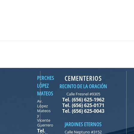
CEMENTERIOS
PERCHES
LÓPEZ
RECINTO DE LA ORACIÓN
MATEOS
Calle Fresnel #9305
Tel. (656) 625-1962
Av.
Tel. (656) 625-0171
López
Tel. (656) 625-0043
Mateos
y
Vicente
JARDINES ETERNOS
Guerrero
Tel.
Calle Neptuno #3152