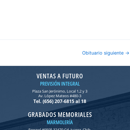
Obituario siguiente
→
VENTAS A FUTURO
PREVISIÓN INTEGRAL
Plaza San Jerónimo, Local 1,2 y 3
Av. López Mateos #480-3
Tel. (656) 207-6815 al 18
GRABADOS MEMORIALES
MARMOLERÍA
Fresnel #9505 32470 Cd. Juarez, Chih.