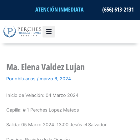
Ir
ATENCIÓN INMEDIATA
(656) 613-2131
al
contenido
Ma. Elena Valdez Lujan
Por
obituarios
/
marzo 6, 2024
Inicio de Velación: 04 Marzo 2024
Capilla: # 1 Perches Lopez Mateos
Salida: 05 Marzo 2024 13:00 Jesús el Salvador
Destino: Recinto de la Oración