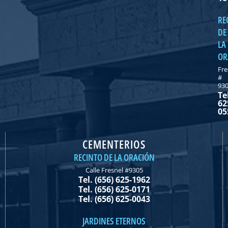
RE
DE
LA
OR
Fre
#
93
Te
62
05
CEMENTERIOS
RECINTO DE LA ORACIÓN
Calle Fresnel #9305
Tel. (656) 625-1962
Tel. (656) 625-0171
Tel. (656) 625-0043
JARDINES ETERNOS