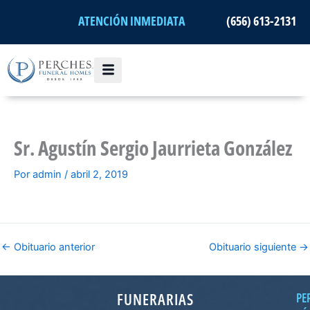
Ir
ATENCIÓN INMEDIATA
(656) 613-2131
al
contenido
Sr. Agustín Sergio Jaurrieta González
Por
admin
/
abril 2, 2019
←
Obituario anterior
Obituario siguiente
→
FUNERARIAS
PE