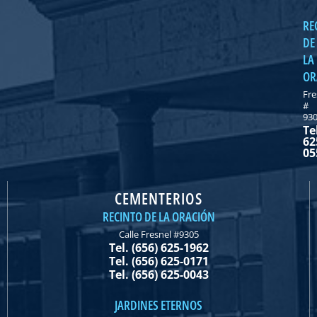
RE
DE
LA
OR
Fre
#
93
Te
62
05
CEMENTERIOS
RECINTO DE LA ORACIÓN
Calle Fresnel #9305
Tel. (656) 625-1962
Tel. (656) 625-0171
Tel. (656) 625-0043
JARDINES ETERNOS