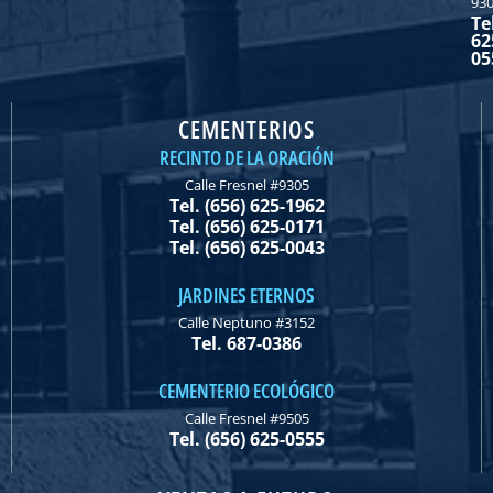
93
Te
62
05
CEMENTERIOS
RECINTO DE LA ORACIÓN
Calle Fresnel #9305
Tel. (656) 625-1962
Tel. (656) 625-0171
Tel. (656) 625-0043
JARDINES ETERNOS
Calle Neptuno #3152
Tel. 687-0386
CEMENTERIO ECOLÓGICO
Calle Fresnel #9505
Tel. (656) 625-0555