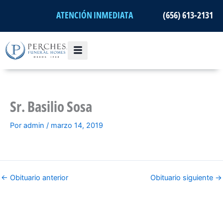
Ir
ATENCIÓN INMEDIATA
(656) 613-2131
al
contenido
Sr. Basilio Sosa
Por
admin
/
marzo 14, 2019
←
Obituario anterior
Obituario siguiente
→