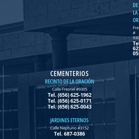
DE
LA
OR
Fre
#
93
Te
62
05
CEMENTERIOS
RECINTO DE LA ORACIÓN
Calle Fresnel #9305
Tel. (656) 625-1962
Tel. (656) 625-0171
Tel. (656) 625-0043
JARDINES ETERNOS
Calle Neptuno #3152
Tel. 687-0386