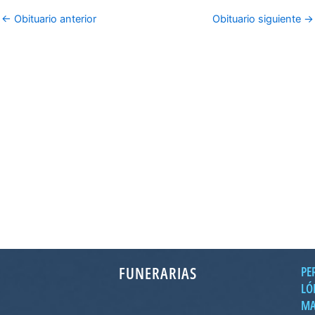
←
Obituario anterior
Obituario siguiente
→
FUNERARIAS
PE
LÓ
MA