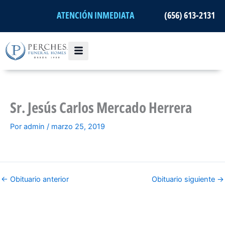
Ir
ATENCIÓN INMEDIATA
(656) 613-2131
al
contenido
Sr. Jesús Carlos Mercado Herrera
Por
admin
/
marzo 25, 2019
←
Obituario anterior
Obituario siguiente
→