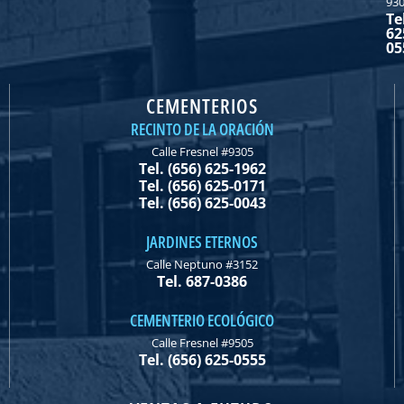
93
Te
62
05
CEMENTERIOS
RECINTO DE LA ORACIÓN
Calle Fresnel #9305
Tel. (656) 625-1962
Tel. (656) 625-0171
Tel. (656) 625-0043
JARDINES ETERNOS
Calle Neptuno #3152
Tel. 687-0386
CEMENTERIO ECOLÓGICO
Calle Fresnel #9505
Tel. (656) 625-0555