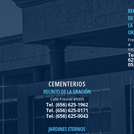
RE
DE
LA
OR
Fre
#
93
Te
62
05
CEMENTERIOS
RECINTO DE LA ORACIÓN
Calle Fresnel #9305
Tel. (656) 625-1962
Tel. (656) 625-0171
Tel. (656) 625-0043
JARDINES ETERNOS