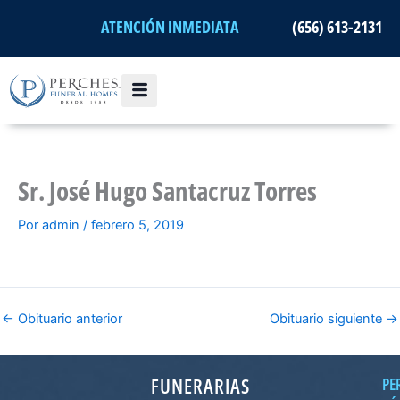
Ir
ATENCIÓN INMEDIATA
(656) 613-2131
al
contenido
Sr. José Hugo Santacruz Torres
Por
admin
/
febrero 5, 2019
←
Obituario anterior
Obituario siguiente
→
FUNERARIAS
PE