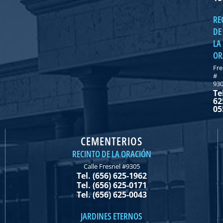
RE
DE
LA
OR
Fre
#
93
Te
62
05
CEMENTERIOS
RECINTO DE LA ORACIÓN
Calle Fresnel #9305
Tel. (656) 625-1962
Tel. (656) 625-0171
Tel. (656) 625-0043
JARDINES ETERNOS