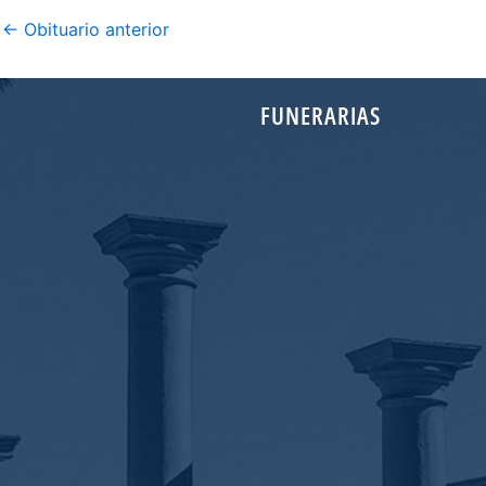
←
Obituario anterior
FUNERARIAS