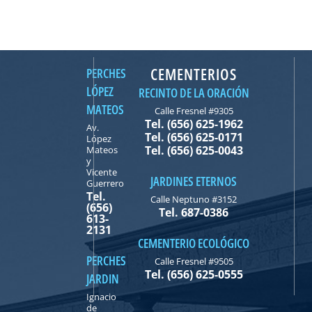
CEMENTERIOS
PERCHES
LÓPEZ
RECINTO DE LA ORACIÓN
MATEOS
Calle Fresnel #9305
Tel. (656) 625-1962
Av.
Tel. (656) 625-0171
López
Tel. (656) 625-0043
Mateos
y
Vicente
JARDINES ETERNOS
Guerrero
Tel.
Calle Neptuno #3152
(656)
Tel. 687-0386
613-
2131
CEMENTERIO ECOLÓGICO
PERCHES
Calle Fresnel #9505
Tel. (656) 625-0555
JARDIN
Ignacio
de