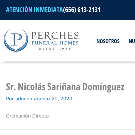
Ir
ATENCIÓN INMEDIATA
(656) 613-2131
al
contenido
NOSOTROS
NU
Sr. Nicolás Sariñana Domínguez
Por
admin
/
agosto 20, 2020
Cremación Directa