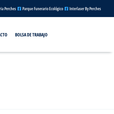
ria Perches
Parque Funerario Ecológico
Interlaser By Perches
ACTO
BOLSA DE TRABAJO