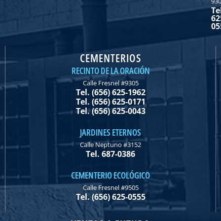
93
Te
62
05
CEMENTERIOS
RECINTO DE LA ORACIÓN
Calle Fresnel #9305
Tel. (656) 625-1962
Tel. (656) 625-0171
Tel. (656) 625-0043
JARDINES ETERNOS
Calle Neptuno #3152
Tel. 687-0386
CEMENTERIO ECOLÓGICO
Calle Fresnel #9505
Tel. (656) 625-0555