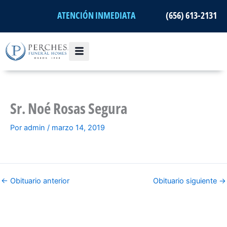
Ir
ATENCIÓN INMEDIATA
(656) 613-2131
al
contenido
Sr. Noé Rosas Segura
Por
admin
/
marzo 14, 2019
←
Obituario anterior
Obituario siguiente
→