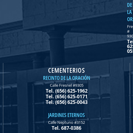
DE
LA
OR
Fre
#
93
Te
62
05
CEMENTERIOS
RECINTO DE LA ORACIÓN
Calle Fresnel #9305
Tel. (656) 625-1962
Tel. (656) 625-0171
Tel. (656) 625-0043
JARDINES ETERNOS
Calle Neptuno #3152
Tel. 687-0386