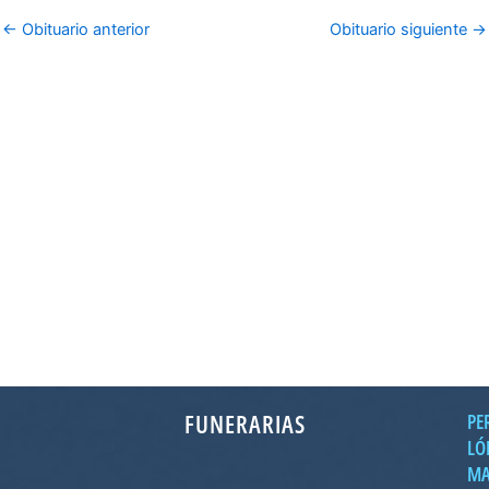
←
Obituario anterior
Obituario siguiente
→
FUNERARIAS
PE
LÓ
MA