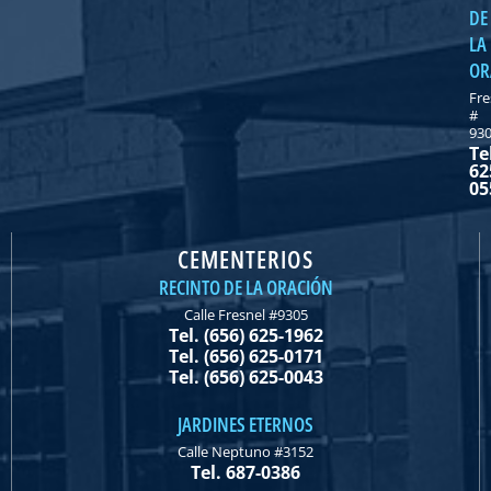
DE
LA
OR
Fre
#
93
Te
62
05
CEMENTERIOS
RECINTO DE LA ORACIÓN
Calle Fresnel #9305
Tel. (656) 625-1962
Tel. (656) 625-0171
Tel. (656) 625-0043
JARDINES ETERNOS
Calle Neptuno #3152
Tel. 687-0386