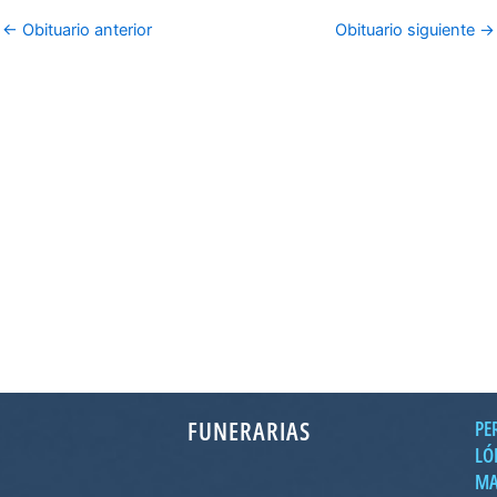
←
Obituario anterior
Obituario siguiente
→
FUNERARIAS
PE
LÓ
MA