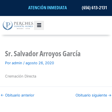
Ir
ATENCIÓN INMEDIATA
(656) 613-2131
al
contenido
Sr. Salvador Arroyos García
Por
admin
/
agosto 26, 2020
Cremación Directa
←
Obituario anterior
Obituario siguiente
→