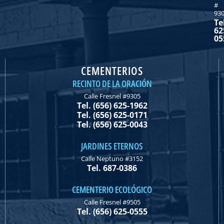
#
93
Te
62
05
CEMENTERIOS
RECINTO DE LA ORACIÓN
Calle Fresnel #9305
Tel. (656) 625-1962
Tel. (656) 625-0171
Tel. (656) 625-0043
JARDINES ETERNOS
Calle Neptuno #3152
Tel. 687-0386
CEMENTERIO ECOLÓGICO
Calle Fresnel #9505
Tel. (656) 625-0555