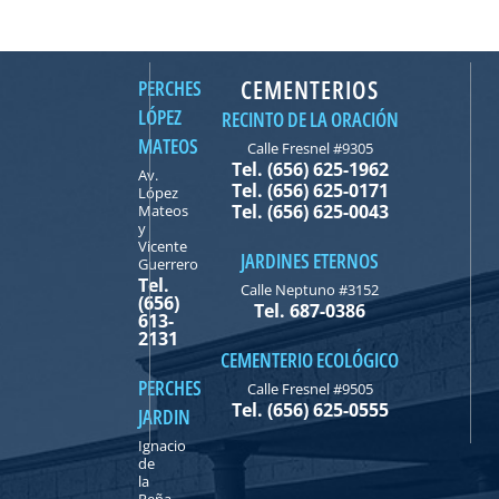
CEMENTERIOS
PERCHES
LÓPEZ
RECINTO DE LA ORACIÓN
MATEOS
Calle Fresnel #9305
Tel. (656) 625-1962
Av.
Tel. (656) 625-0171
López
Tel. (656) 625-0043
Mateos
y
Vicente
JARDINES ETERNOS
Guerrero
Tel.
Calle Neptuno #3152
(656)
Tel. 687-0386
613-
2131
CEMENTERIO ECOLÓGICO
PERCHES
Calle Fresnel #9505
Tel. (656) 625-0555
JARDIN
Ignacio
de
la
Peña