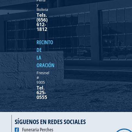
y
Bolivia
Tels.
(656)
612-
1812
RECINTO
DE
LA
ORACIÓN
Fresnel
#
9305
Tel.
625-
0555
SÍGUENOS EN REDES SOCIALES
Funeraria Perches