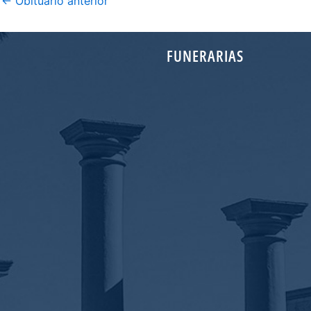
←
Obituario anterior
FUNERARIAS