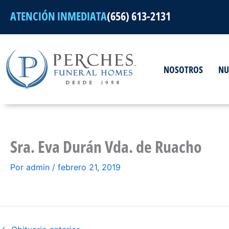
Ir
ATENCIÓN INMEDIATA
(656) 613-2131
al
contenido
NOSOTROS
NU
Sra. Eva Durán Vda. de Ruacho
Por
admin
/
febrero 21, 2019