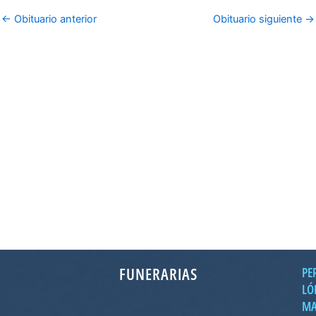
←
Obituario anterior
Obituario siguiente
→
FUNERARIAS
PE
LÓ
MA