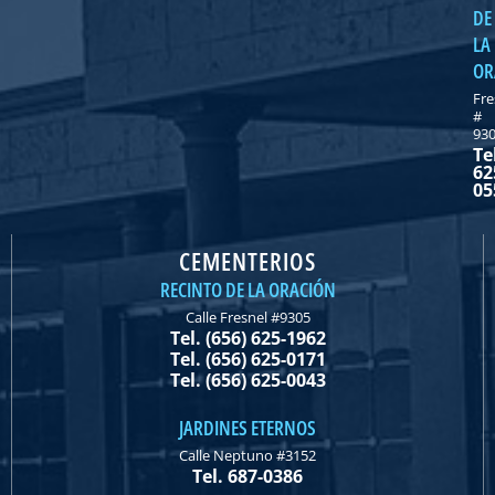
DE
LA
OR
Fre
#
93
Te
62
05
CEMENTERIOS
RECINTO DE LA ORACIÓN
Calle Fresnel #9305
Tel. (656) 625-1962
Tel. (656) 625-0171
Tel. (656) 625-0043
JARDINES ETERNOS
Calle Neptuno #3152
Tel. 687-0386