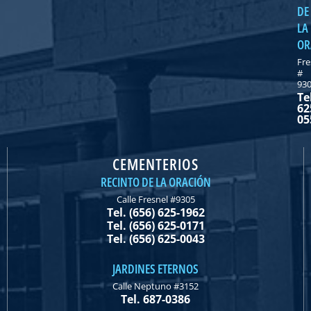
DE
LA
OR
Fre
#
93
Te
62
05
CEMENTERIOS
RECINTO DE LA ORACIÓN
Calle Fresnel #9305
Tel. (656) 625-1962
Tel. (656) 625-0171
Tel. (656) 625-0043
JARDINES ETERNOS
Calle Neptuno #3152
Tel. 687-0386