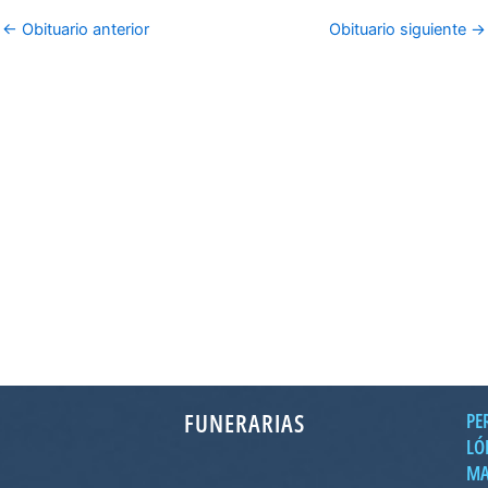
←
Obituario anterior
Obituario siguiente
→
FUNERARIAS
PE
LÓ
MA