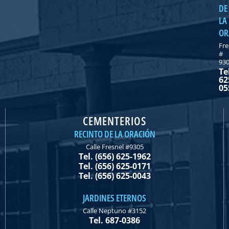
DE
LA
OR
Fre
#
93
Te
62
05
CEMENTERIOS
RECINTO DE LA ORACIÓN
Calle Fresnel #9305
Tel. (656) 625-1962
Tel. (656) 625-0171
Tel. (656) 625-0043
JARDINES ETERNOS
Calle Neptuno #3152
Tel. 687-0386