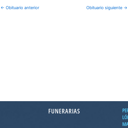
←
Obituario anterior
Obituario siguiente
→
FUNERARIAS
PE
LÓ
MA