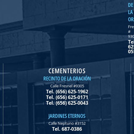
DE
LA
OR
Fre
#
93
Te
62
05
CEMENTERIOS
RECINTO DE LA ORACIÓN
Calle Fresnel #9305
Tel. (656) 625-1962
Tel. (656) 625-0171
Tel. (656) 625-0043
JARDINES ETERNOS
Calle Neptuno #3152
Tel. 687-0386