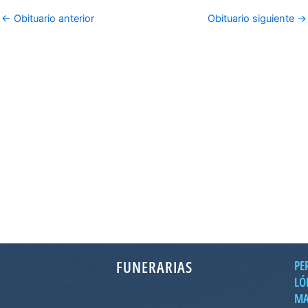
←
Obituario anterior
Obituario siguiente
→
FUNERARIAS
PE
LÓ
MA