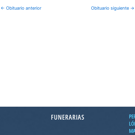
←
Obituario anterior
Obituario siguiente
→
FUNERARIAS
PE
LÓ
MA