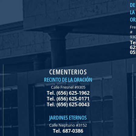
DE
LA
OR
Fre
#
93
Te
62
05
CEMENTERIOS
RECINTO DE LA ORACIÓN
Calle Fresnel #9305
Tel. (656) 625-1962
Tel. (656) 625-0171
Tel. (656) 625-0043
JARDINES ETERNOS
Calle Neptuno #3152
Tel. 687-0386