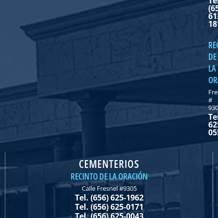
Te
(6
61
18
RE
DE
LA
OR
Fre
#
93
Te
62
05
CEMENTERIOS
RECINTO DE LA ORACIÓN
Calle Fresnel #9305
Tel. (656) 625-1962
Tel. (656) 625-0171
Tel. (656) 625-0043