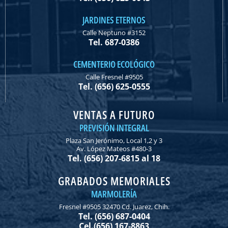
JARDINES ETERNOS
Calle Neptuno #3152
Tel. 687-0386
CEMENTERIO ECOLÓGICO
Calle Fresnel #9505
Tel. (656) 625-0555
VENTAS A FUTURO
PREVISIÓN INTEGRAL
Plaza San Jerónimo, Local 1,2 y 3
Av. López Mateos #480-3
Tel. (656) 207-6815 al 18
GRABADOS MEMORIALES
MARMOLERÍA
Fresnel #9505 32470 Cd. Juarez, Chih.
Tel. (656) 687-0404
Cel.(656) 167-8863