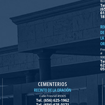
Bol
Te
(6
61
18
RE
DE
LA
OR
Fre
#
93
Te
62
05
CEMENTERIOS
RECINTO DE LA ORACIÓN
Calle Fresnel #9305
Tel. (656) 625-1962
Tel. (656) 625-0171