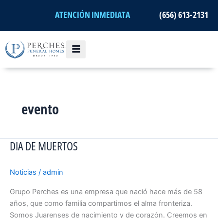
Ir
ATENCIÓN INMEDIATA
(656) 613-2131
al
contenido
evento
DIA DE MUERTOS
DIA
DE
MUERTOS
Noticias
/
admin
Grupo Perches es una empresa que nació hace más de 58
años, que como familia compartimos el alma fronteriza.
Somos Juarenses de nacimiento y de corazón. Creemos en