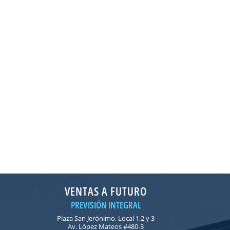
VENTAS A FUTURO
PREVISIÓN INTEGRAL
Plaza San Jerónimo, Local 1,2 y 3
Av. López Mateos #480-3