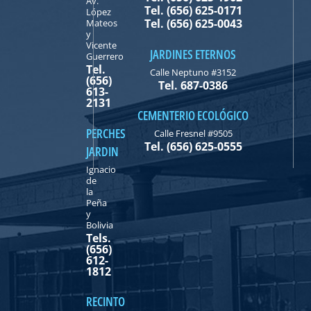
Av.
Tel. (656) 625-0171
López
Tel. (656) 625-0043
Mateos
y
Vicente
JARDINES ETERNOS
Guerrero
Tel.
Calle Neptuno #3152
(656)
Tel. 687-0386
613-
2131
CEMENTERIO ECOLÓGICO
PERCHES
Calle Fresnel #9505
Tel. (656) 625-0555
JARDIN
Ignacio
de
la
Peña
y
Bolivia
Tels.
(656)
612-
1812
RECINTO