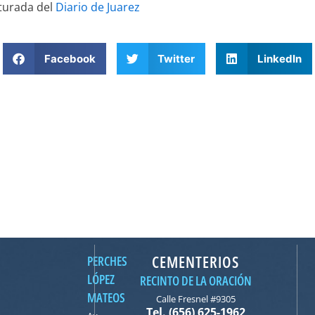
pturada del
Diario de Juarez
Facebook
Twitter
LinkedIn
CEMENTERIOS
PERCHES
LÓPEZ
RECINTO DE LA ORACIÓN
MATEOS
Calle Fresnel #9305
Tel. (656) 625-1962