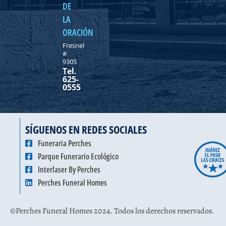
DE
LA
ORACIÓN
Fresnel
#
9305
Tel.
625-
0555
SÍGUENOS EN REDES SOCIALES
Funeraria Perches
Parque Funerario Ecológico
Interlaser By Perches
Perches Funeral Homes
©Perches Funeral Homes 2024. Todos los derechos reservados.