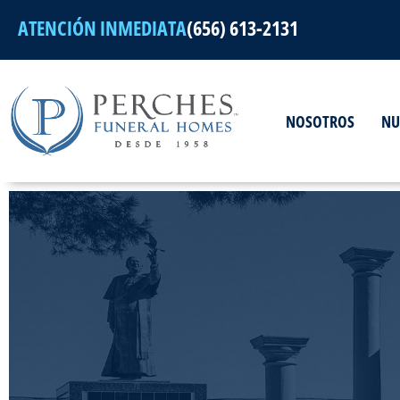
Ir
ATENCIÓN INMEDIATA
(656) 613-2131
al
contenido
NOSOTROS
NU