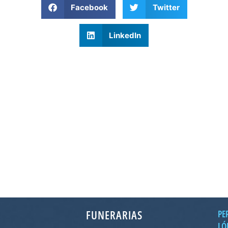
Facebook
Twitter
LinkedIn
FUNERARIAS
PE
LÓ