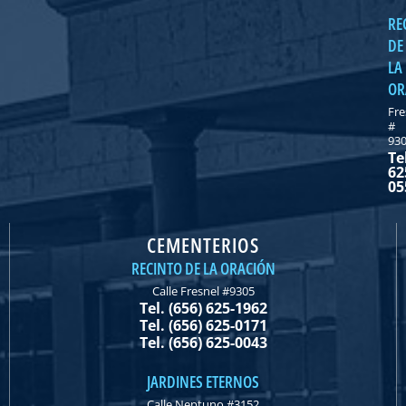
RE
DE
LA
OR
Fre
#
93
Te
62
05
CEMENTERIOS
RECINTO DE LA ORACIÓN
Calle Fresnel #9305
Tel. (656) 625-1962
Tel. (656) 625-0171
Tel. (656) 625-0043
JARDINES ETERNOS
Calle Neptuno #3152