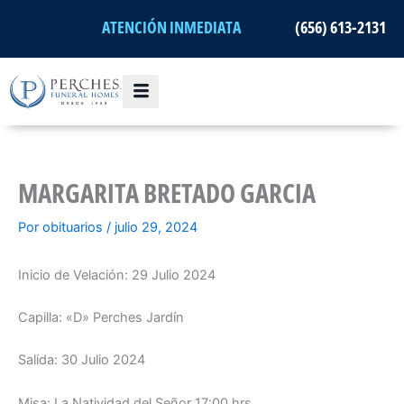
Ir
ATENCIÓN INMEDIATA
(656) 613-2131
al
contenido
MARGARITA BRETADO GARCIA
Por
obituarios
/
julio 29, 2024
Inicio de Velación: 29 Julio 2024
Capilla: «D» Perches Jardín
Salida: 30 Julio 2024
Misa: La Natividad del Señor 17:00 hrs