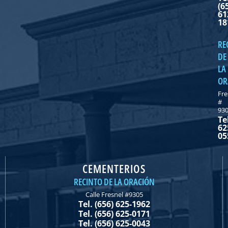
(6
61
18
RE
DE
LA
OR
Fre
#
93
Te
62
05
CEMENTERIOS
RECINTO DE LA ORACIÓN
Calle Fresnel #9305
Tel. (656) 625-1962
Tel. (656) 625-0171
Tel. (656) 625-0043